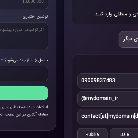
ی را منطقی وارد کنید
توضیح اختیاری
ی دیگر
حاصل 6 + 9 چند می‌شود؟ *
09009837483
@mydomain_ir
اطلاعات واردشده فقط برای برر
معامله آنلاین در این صفحه انج
contact[at]mydomain[d
Rubika
Bale