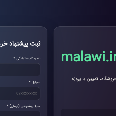
ثبت پیشنهاد خری
malawi.i
نام و نام خانوادگی *
فروشگاه، کمپین یا پروژه
موبایل *
مبلغ پیشنهادی (تومان) *